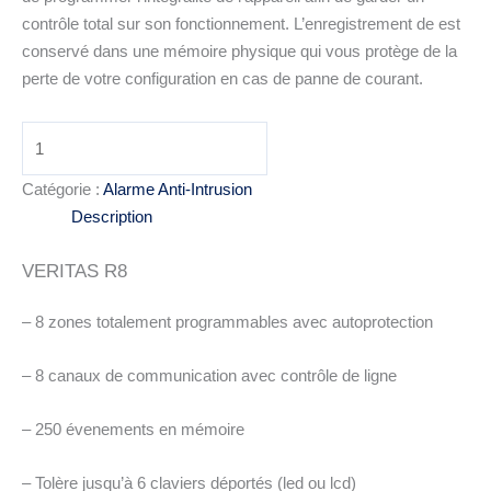
contrôle total sur son fonctionnement. L’enregistrement de est
conservé dans une mémoire physique qui vous protège de la
perte de votre configuration en cas de panne de courant.
quantité
de
TEXECOM
Catégorie :
Alarme Anti-Intrusion
-
Description
CENTRALE
VERITAS R8
VERITAS
R8
– 8 zones totalement programmables avec autoprotection
– 8 canaux de communication avec contrôle de ligne
– 250 évenements en mémoire
– Tolère jusqu’à 6 claviers déportés (led ou lcd)