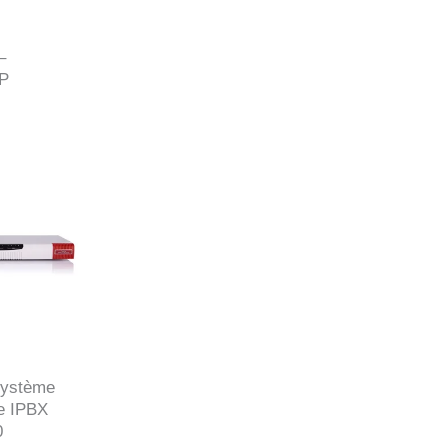
–
IP
ystème
e IPBX
0