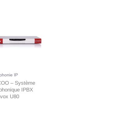
phonie IP
OO – Système
éphonique IPBX
vox U80