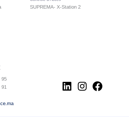
a
SUPREMA- X-Station 2
t
 95
 91
ice.ma