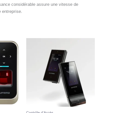
ssance considérable assure une vitesse de
 entreprise.
Contrôle d’Accès