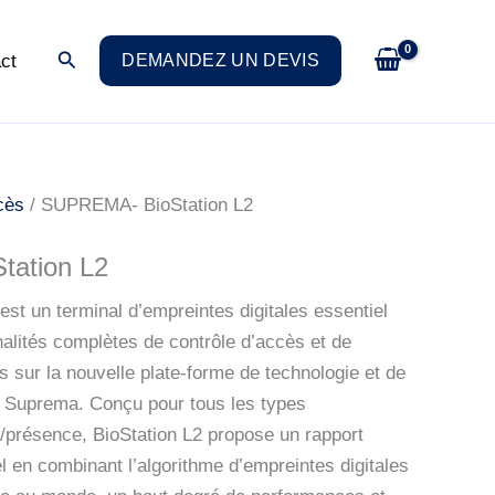
SUPREMA-
BioStation
Rechercher
ct
DEMANDEZ UN DEVIS
L2
cès
/ SUPREMA- BioStation L2
ation L2
st un terminal d’empreintes digitales essentiel
nnalités complètes de contrôle d’accès et de
sur la nouvelle plate-forme de technologie et de
e Suprema. Conçu pour tous les types
/présence, BioStation L2 propose un rapport
el en combinant l’algorithme d’empreintes digitales