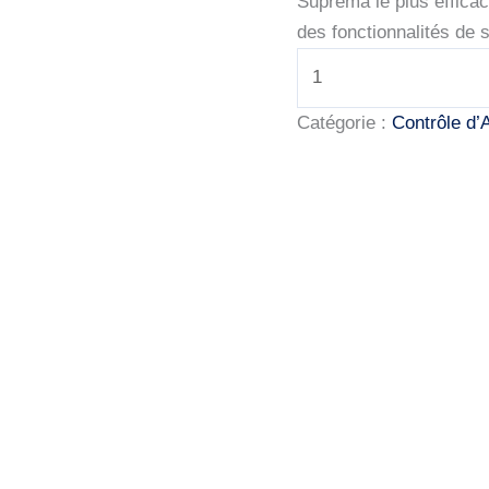
Suprema le plus effica
des fonctionnalités de 
quantité
de
SUPREMA-
Catégorie :
Contrôle d’
BioStation
L2