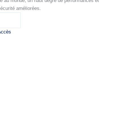
ce au monde, un haut degré de performances et
sécurité améliorées.
Accès