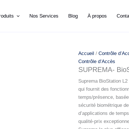
roduits
Nos Services
Blog
À propos
Conta
Accueil
/
Contrôle d’Ac
Contrôle d’Accès
SUPREMA- BioSt
Suprema BioStation L2 e
qui fournit des fonctio
temps/présence, basées 
sécurité biométrique d
d’applications de temps
qualité-prix exceptionn