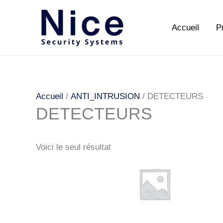
Aller
au
Accueil
P
contenu
Accueil
/
ANTI_INTRUSION
/ DETECTEURS
DETECTEURS
Voici le seul résultat